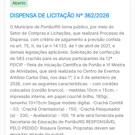
Aberto
DISPENSA DE LICITAÇÃO Nº 362/2026
O Município de Portão/RS torna público, por meio do
Setor de Compras e Licitações, que realizará Processo de
Dispensa, com critério de julgamento a previsão contida
no art. 75, II, da Lei n 14.133, de 1 de abril de 2021, e
demais legislações aplicáveis. Solicitação de confecção
de 583 crachás para os alunos participantes da 12ª
FEICIP - Feira de Iniciação Científica de Portão e VI Mostra
de Atividades, que será realizada no Centro de Eventos
Antônio Carlos Dias, nos dias 1°, 2 e 3 de setembro de
2026, com as seguintes características: - com cordões
colocados (cordão branco); - medidas 10cm x 15cm; -
impressão interna, em papel couchê brilho, 180gr,
tamanho 10x15cm Segue modelo digital. -Crachá Comitê
- 03; -Crachá Orientador(a) - 150; -Crachá Pesquisador
(a) - 330; - Avaliador(a) - 100. *A arte será fornecida pela
Secretaria de Educação de Portão/RS RESPONSÁVEL
PELO PEDIDO: Rosaura Gomes. Propostas devem ser
enviadas através do e-mail