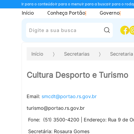
Ir para o conteúdo
Ir para o menu
Ir para a busca
Ir para o rod
Início
Conheça Portão
Governo
Pesquisar
Início
Secretarias
Secretari
Cultura Desporto e Turismo
Email:
smcdt@portao.rs.gov.br
turismo@portao.rs.gov.br
Fone: (51) 3500-4200 | Endereço: Rua 9 de Ou
Secretária: Rosaura Gomes