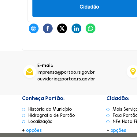
Cidadão
E-mail:
imprensa@portao.rs.gov.br
ouvidoria@portao.rs.gov.br
Conheça Portão:
Cidadão:
História do Município
Mais Serviç
Hidrografia de Portão
Fala Portã
Localização
NFe Nota Fi
+
opções
+
opções