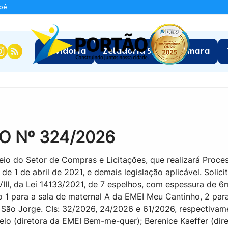
apé
:
Ouvidoria
Zeladoria 5.0
Câmara
O Nº 324/2026
eio do Setor de Compras e Licitações, que realizará Proce
3, de 1 de abril de 2021, e demais legislação aplicável. Sol
II, da Lei 14133/2021, de 7 espelhos, com espessura de 6
1 para a sala de maternal A da EMEI Meu Cantinho, 2 para 
 São Jorge. CIs: 32/2026, 24/2026 e 61/2026, respectiv
elo (diretora da EMEI Bem-me-quer); Berenice Kaeffer (dir