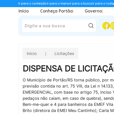
Ir para o conteúdo
Ir para o menu
Ir para a busca
Ir para o rod
Início
Conheça Portão
Governo
Pesquisar
Início
Licitações
DISPENSA DE LICITAÇÃ
O Município de Portão/RS torna público, por m
previsão contida no art. 75 VIII, da Lei n 14.13
EMERGENCIAL, com base no artigo 75, inciso VI
pedaços não caiam, em caso de quebra), sendo 
Bem-me-quer e 4 para banheiros da EMEF Vila
Brito (diretora da EMEI Meu Cantinho); Carla M