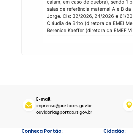
caiam, em caso de quebra), sendo 1 p
salas de referência maternal A e B d
Jorge. CIs: 32/2026, 24/2026 e 61/
Cláudia de Brito (diretora da EMEI M
Berenice Kaeffer (diretora da EMEF Vi
E-mail:
imprensa@portao.rs.gov.br
ouvidoria@portao.rs.gov.br
Conheça Portão:
Cidadão: