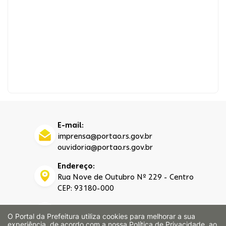
E-mail:
imprensa@portao.rs.gov.br
ouvidoria@portao.rs.gov.br
Endereço:
Rua Nove de Outubro Nº 229 - Centro
CEP: 93180-000
Telefone:
O Portal da Prefeitura utiliza cookies para melhorar a sua
(51) 3500-4200
experiência, de acordo com a nossa
Política de Privacidade
, ao